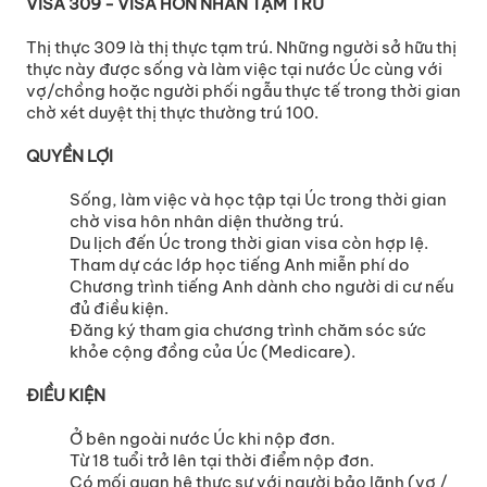
VISA 309 - VISA HÔN NHÂN TẠM TRÚ
Thị thực 309 là thị thực tạm trú. Những người sở hữu thị
thực này được sống và làm việc tại nước Úc cùng với
vợ/chồng hoặc người phối ngẫu thực tế trong thời gian
chờ xét duyệt thị thực thường trú 100.
QUYỀN LỢI
Sống, làm việc và học tập tại Úc trong thời gian
chờ visa hôn nhân diện thường trú.
Du lịch đến Úc trong thời gian visa còn hợp lệ.
Tham dự các lớp học tiếng Anh miễn phí do
Chương trình tiếng Anh dành cho người di cư nếu
đủ điều kiện.
Đăng ký tham gia chương trình chăm sóc sức
khỏe cộng đồng của Úc (Medicare).
ĐIỀU KIỆN
Ở bên ngoài nước Úc khi nộp đơn.
Từ 18 tuổi trở lên tại thời điểm nộp đơn.
Có mối quan hệ thực sự với người bảo lãnh (vợ /