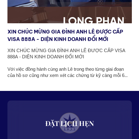
XIN CHÚC MỪNG GIA ĐÌNH ANH LÊ ĐƯỢC CẤP
C
VISA 888A - DIỆN KINH DOANH ĐỔI MỚI
Đ
CH
D
NG
XIN CHÚC MỪNG GIA ĐÌNH ANH LÊ ĐƯỢC CẤP VISA
C
0
G
888A - DIỆN KINH DOANH ĐỔI MỚI
C
H
V
Với việc đồng hành cùng anh Lê trong theo từng giai đoạn
của hồ sơ cũng như xem xét các chứng từ kỹ càng mỗi 6
N
ộc
tháng, nên ngay sau khi anh Lê vừa vận hành doanh nghiệp
v
ua
được đủ 2 năm và có doanh thu từ việc kinh doanh những
Wa
sản phẩm bất động sản đầu tiên ra thị trường, ông Long Phan
đ
h
đã tiến hành nộp đơn xin bảo lãnh visa Thường trú 888A đến
N
 là
chính phủ tiểu bang NSW thành công vào cuối tháng 05/2022,
dụ
u
sau đó là nộp hồ sơ vào Bộ Nội Vụ Úc.
đ
ế
xé
ĐẶT LỊCH HẸN
ké
n
vi