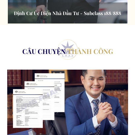
Định Cư Úc Diện Nhà Đầu Tư - Subclass 188/888
CÂU CHUYỆN
THÀNH CÔNG